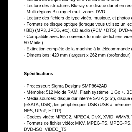
- Lecture des structures Blu-ray sur disque dur et en 
- Multi-régions Blu-ray et multi-zones DVD
- Lecture des fichiers de type vidéo, musique, et photos 
- Formats de disque optique (lorsque vous utilisez un le
/ BD) (MP3, JPEG, etc), CD audio (PCM / DTS), DVD-V
- Compatible avec les nouveaux formats de fichiers vidéo
50 Mbit/s)
- Extinction complète de la machine à la télécommande
- Dimensions: 420 mm (largeur) x 262 mm (profondeur)
Spécifications
- Processeur: Sigma Designs SMP8642AD
- Mémoire: 512 Mo de RAM, Flash système: 1 Go +, BD-L
- Media sources: disque dur interne SATA (2.5"), disque 
(eSATA, USB), les périphériques USB (USB à mémoire fl
NFS, UPnP, HTTP)
- Codecs vidéo: MPEG2, MPEG4, DivX, XVID, WMV9, 
- Formats de fichier vidéo: MKV, MPEG-TS, MPEG-PS
DVD-ISO, VIDEO_TS