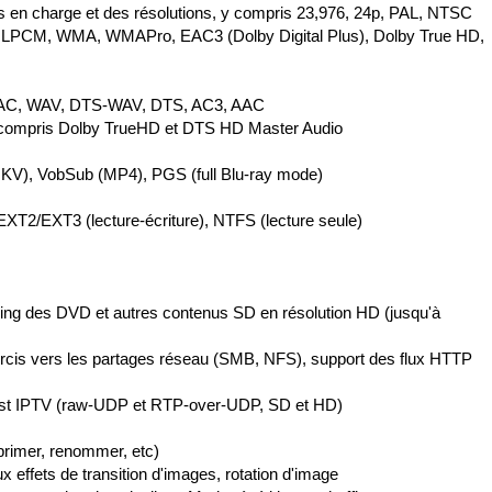
is en charge et des résolutions, y compris 23,976, 24p, PAL, NTSC
, LPCM, WMA, WMAPro, EAC3 (Dolby Digital Plus), Dolby True HD,
FLAC, WAV, DTS-WAV, DTS, AC3, AAC
y compris Dolby TrueHD et DTS HD Master Audio
(MKV), VobSub (MP4), PGS (full Blu-ray mode)
 EXT2/EXT3 (lecture-écriture), NTFS (lecture seule)
aling des DVD et autres contenus SD en résolution HD (jusqu'à
rcis vers les partages réseau (SMB, NFS), support des flux HTTP
ticast IPTV (raw-UDP et RTP-over-UDP, SD et HD)
pprimer, renommer, etc)
 effets de transition d'images, rotation d'image