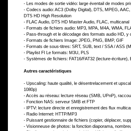
- Les modes de sortie vidéo: large éventail de modes pr
- Codecs audio: AC3 (Dolby Digital), DTS, MPEG, AAC
DTS HD High Resolution
- FLAC Audio, DTS HD Master Audio, FLAC, multicanal
- Formats de fichiers audio: MP3, MPA, M4A, WMA, 
- Pass-through et le décodage des formats audio HD, 
- Formats de fichiers Image: JPEG, PNG, BMP, GIF
- Formats de sous-titres: SRT, SUB, text / SSA / ASS 
- Playlist FI Le formats: M3U, PLS
- Systèmes de fichiers: FAT16/FAT32 (lecture-écriture),
Autres caractéristiques
- Upscaling: haute qualité, le désentrelacement et upsc
1080p)
- Accès au réseau: lecture réseau (SMB, UPnP), raccou
- Fonction NAS: serveur SMB et FTP
- IPTV: lecture directe et enregistrement des flux mul
- Radio Internet: HTTP/MP3
- Puissant gestionnaire de fichiers (copier, déplacer, su
- Visionneuse de photos: la fonction diaporama, nombreux