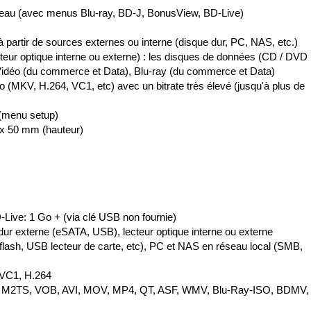
réseau (avec menus Blu-ray, BD-J, BonusView, BD-Live)
à partir de sources externes ou interne (disque dur, PC, NAS, etc.)
cteur optique interne ou externe) : les disques de données (CD / DVD
idéo (du commerce et Data), Blu-ray (du commerce et Data)
 (MKV, H.264, VC1, etc) avec un bitrate très élevé (jusqu'à plus de
 (menu setup)
 x 50 mm (hauteur)
ive: 1 Go + (via clé USB non fournie)
dur externe (eSATA, USB), lecteur optique interne ou externe
ash, USB lecteur de carte, etc), PC et NAS en réseau local (SMB,
VC1, H.264
, M2TS, VOB, AVI, MOV, MP4, QT, ASF, WMV, Blu-Ray-ISO, BDMV,