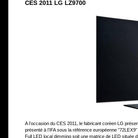
CES 2011 LG LZ9700
A l'occasion du CES 2011, le fabricant coréen LG prése
présenté à l'IFA sous la référence européenne "72LEX9" (v
Full LED local dimming soit une matrice de LED située di