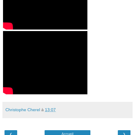
Christophe Cherel
à
13:07
‹
›
Accueil