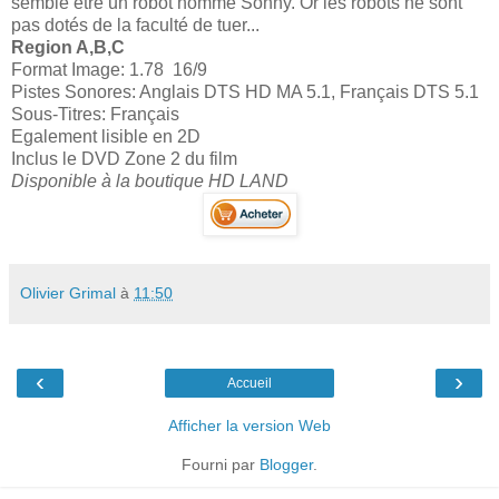
semble être un robot nommé Sonny. Or les robots ne sont
pas dotés de la faculté de tuer...
Region A,B,C
Format Image: 1.78 16/9
Pistes Sonores: Anglais DTS HD MA 5.1, Français DTS 5.1
Sous-Titres: Français
Egalement lisible en 2D
Inclus le DVD Zone 2 du film
Disponible à la boutique HD LAND
Olivier Grimal
à
11:50
‹
›
Accueil
Afficher la version Web
Fourni par
Blogger
.