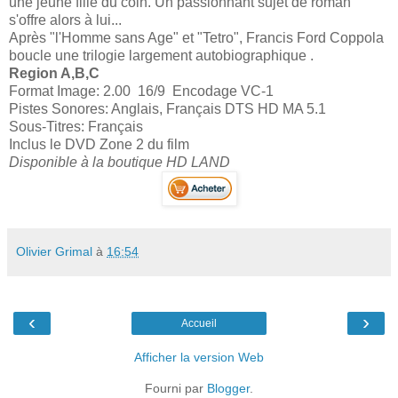
une jeune fille du coin. Un passionnant sujet de roman
s'offre alors à lui...
Après "l'Homme sans Age" et "Tetro", Francis Ford Coppola
boucle une trilogie largement autobiographique .
Region A,B,C
Format Image: 2.00 16/9 Encodage VC-1
Pistes Sonores: Anglais, Français DTS HD MA 5.1
Sous-Titres: Français
Inclus le DVD Zone 2 du film
Disponible à la boutique HD LAND
Olivier Grimal
à
16:54
‹
›
Accueil
Afficher la version Web
Fourni par
Blogger
.