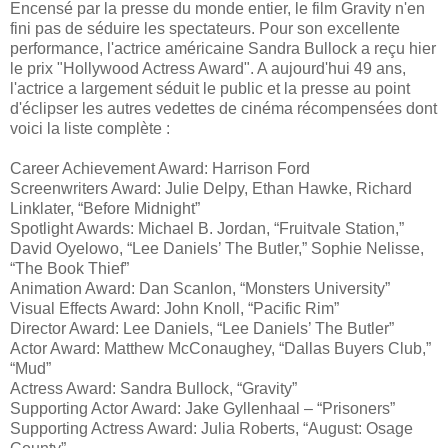
Encensé par la presse du monde entier, le film Gravity n'en
fini pas de séduire les spectateurs. Pour son excellente
performance, l'actrice américaine Sandra Bullock a reçu hier
le prix "Hollywood Actress Award". A aujourd'hui 49 ans,
l'actrice a largement séduit le public et la presse au point
d'éclipser les autres vedettes de cinéma récompensées dont
voici la liste complète :
Career Achievement Award: Harrison Ford
Screenwriters Award: Julie Delpy, Ethan Hawke, Richard
Linklater, “Before Midnight”
Spotlight Awards: Michael B. Jordan, “Fruitvale Station,”
David Oyelowo, “Lee Daniels’ The Butler,” Sophie Nelisse,
“The Book Thief”
Animation Award: Dan Scanlon, “Monsters University”
Visual Effects Award: John Knoll, “Pacific Rim”
Director Award: Lee Daniels, “Lee Daniels’ The Butler”
Actor Award: Matthew McConaughey, “Dallas Buyers Club,”
“Mud”
Actress Award: Sandra Bullock, “Gravity”
Supporting Actor Award: Jake Gyllenhaal – “Prisoners”
Supporting Actress Award: Julia Roberts, “August: Osage