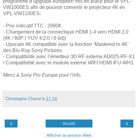
programme d’upgrade européen mis en place pour le VPL-
VW1000ES afin de pouvoir convertir le projecteur 4K en
VPL-VW1100ES:
- Prix indicatif TTC : 2990€
- Changement de la connectique HDMI 1.4 vers HDMI 2.0
(4K / 60P ( YUV 4:2:0 / 8 bit))
- Upscale 4K compatible avec la fonction ‘Mastered in 4K’
des Blu-Ray Sony Pictures
- Compatibilité avec l’émetteur 3D RF externe AD025-RF-X1
/ Compatibilité avec le module externe WIFI HDMI IFU-WH1
Merci à Sony Pro Europe pour l'info.
Christophe Cherel
à
17:14
‹
›
Accueil
Afficher la version Web