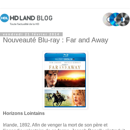
vendredi 21 février 2014
Nouveauté Blu-ray : Far and Away
Horizons Lointains
Irlande, 1892. Afin de venger la mort de son père et