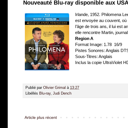
Nouveauté Blu-ray disponible aux USA
Irlande, 1952. Philomena Lee
est envoyée au couvent, où el
l’âge de trois ans, il lui es
elle rencontre Martin, journal
Region A
Format Image: 1.78 16/9
Pistes Sonores: Anglais DTS
Sous-Titres: Anglais
Inclus la copie UltraViolet H
Publié par
Olivier Grimal
à
13:27
Libéllés
Blu-ray
,
Judi Dench
Article plus récent