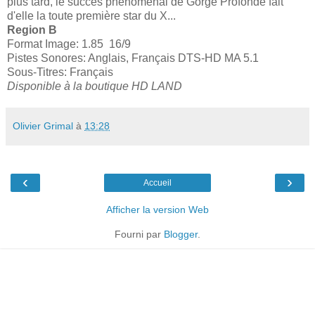
plus tard, le succès phénoménal de Gorge Profonde fait
d'elle la toute première star du X...
Region B
Format Image: 1.85 16/9
Pistes Sonores: Anglais, Français DTS-HD MA 5.1
Sous-Titres: Français
Disponible à la boutique HD LAND
Olivier Grimal
à
13:28
‹
›
Accueil
Afficher la version Web
Fourni par
Blogger
.