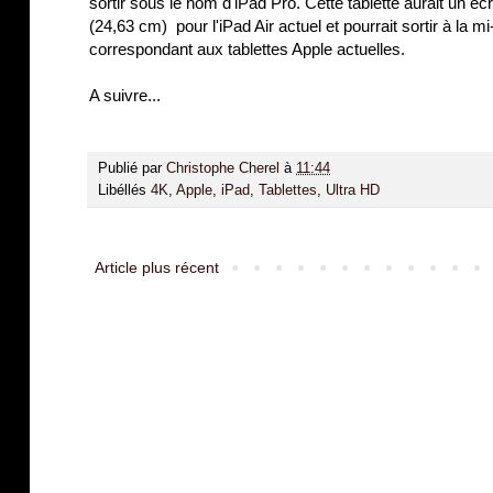
sortir sous le nom d'iPad Pro. Cette tablette aurait un 
(24,63 cm) pour l'iPad Air actuel et pourrait sortir à la 
correspondant aux tablettes Apple actuelles.
A suivre...
Publié par
Christophe Cherel
à
11:44
Libéllés
4K
,
Apple
,
iPad
,
Tablettes
,
Ultra HD
Article plus récent