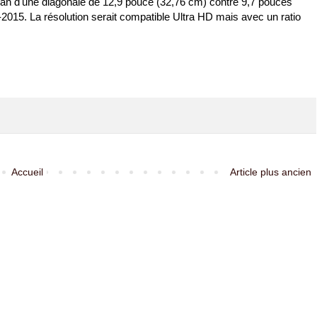
écran d'une diagonale de 12,9 pouce (32,76 cm) contre 9,7 pouces
mi-2015. La résolution serait compatible Ultra HD mais avec un ratio
Accueil
Article plus ancien