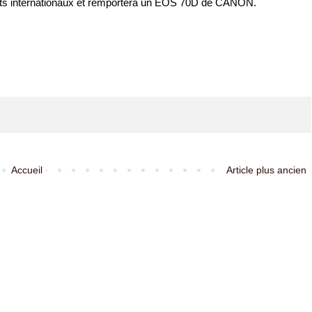
réats internationaux et remportera un EOS 70D de CANON.
Accueil
Article plus ancien