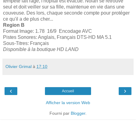
tempête fait rage, l'hôpital est évacué. Nolan se retrouve
seul et doit veiller sur sa fille, maintenue en vie dans une
couveuse. Des lors, chaque seconde compte pour protéger
ce qu'il a de plus cher...
Region B
Format Image: 1.78 16/9 Encodage AVC
Pistes Sonores: Anglais, Français DTS-HD MA 5.1
Sous-Titres: Français
Disponible à la boutique HD LAND
Olivier Grimal
à
17:10
‹
›
Accueil
Afficher la version Web
Fourni par
Blogger
.