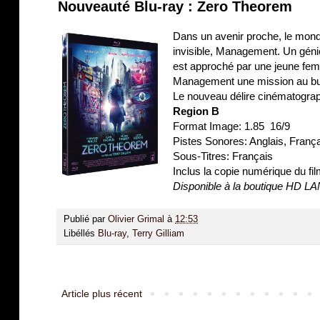
Nouveauté Blu-ray : Zero Theorem
Dans un avenir proche, le monde
invisible, Management. Un géni
est approché par une jeune femm
Management une mission au but
Le nouveau délire cinématograph
Region B
Format Image: 1.85 16/9
Pistes Sonores: Anglais, Fran
Sous-Titres: Français
Inclus la copie numérique du fi
Disponible à la boutique HD L
Publié par
Olivier Grimal
à
12:53
Libéllés
Blu-ray
,
Terry Gilliam
Article plus récent