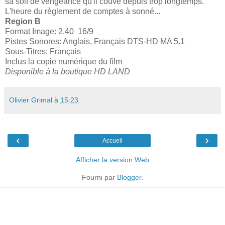
sa soif de vengeance qu'il couve depuis trop longtemps.
L'heure du règlement de comptes à sonné...
Region B
Format Image: 2.40 16/9
Pistes Sonores: Anglais, Français DTS-HD MA 5.1
Sous-Titres: Français
Inclus la copie numérique du film
Disponible à la boutique HD LAND
Olivier Grimal
à
15:23
‹
›
Accueil
Afficher la version Web
Fourni par
Blogger
.