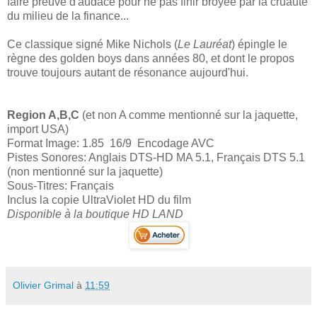
faire preuve d'audace pour ne pas finir broyée par la cruauté
du milieu de la finance...
Ce classique signé Mike Nichols (
Le Lauréat
) épingle le
règne des golden boys dans années 80, et dont le propos
trouve toujours autant de résonance aujourd'hui.
Region A,B,C
(et non A comme mentionné sur la jaquette,
import USA)
Format Image: 1.85 16/9 Encodage AVC
Pistes Sonores: Anglais DTS-HD MA 5.1, Français DTS 5.1
(non mentionné sur la jaquette)
Sous-Titres: Français
Inclus la copie UltraViolet HD du film
Disponible à la boutique HD LAND
Olivier Grimal
à
11:59