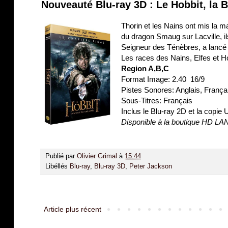
Nouveauté Blu-ray 3D : Le Hobbit, la 
Thorin et les Nains ont mis la m
du dragon Smaug sur Lacville, il
Seigneur des Ténèbres, a lancé 
Les races des Nains, Elfes et Ho
Region A,B,C
Format Image: 2.40 16/9
Pistes Sonores: Anglais, Fran
Sous-Titres: Français
Inclus le Blu-ray 2D et la copie U
Disponible à la boutique HD L
Publié par
Olivier Grimal
à
15:44
Libéllés
Blu-ray
,
Blu-ray 3D
,
Peter Jackson
Article plus récent