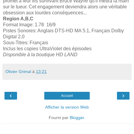
promet à leur fils survivant Bruce Wayne qu'il mettra la main
sur le tueur. Cet engagement deviendra alors une véritable
obsession aux lourdes conséquences...
Region A,B,C
Format Image: 1.78 16/9
Pistes Sonores: Anglais DTS-HD MA 5.1, Français Dolby
Digital 2.0
Sous-Titres: Français
Inclus les copies UltraViolet des épisodes
Disponible à la boutique HD LAND
Olivier Grimal
à
13:21
‹
›
Accueil
Afficher la version Web
Fourni par
Blogger
.