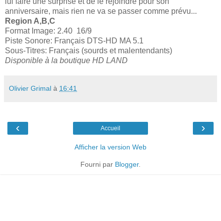
lui faire une surprise et de le rejoindre pour son
anniversaire, mais rien ne va se passer comme prévu...
Region A,B,C
Format Image: 2.40 16/9
Piste Sonore: Français DTS-HD MA 5.1
Sous-Titres: Français (sourds et malentendants)
Disponible à la boutique HD LAND
Olivier Grimal
à
16:41
‹
›
Accueil
Afficher la version Web
Fourni par
Blogger
.