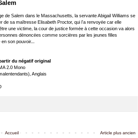
 Salem
llage de Salem dans le Massachusetts, la servante Abigail Williams se
ger de sa maîtresse Elisabeth Proctor, qui l'a renvoyée car elle
être une victime, la cour de justice formée à cette occasion va alors
personnes dénoncées comme sorcières par les jeunes filles
 en son pouvoir...
rtir du négatif original
 MA 2.0 Mono
malentendants), Anglais
D
Accueil
Article plus ancien