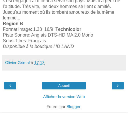
s'est engagé car il tient à servir son pays. Mais il a peur de
l'altitude. Très vite, les deux hommes se lient d'amitié.
Jusqu'au moment où ils tombent amoureux de la même
femme...
Region B
Format Image: 1.33 16/9
Technicolor
Piste Sonore: Anglais DTS-HD MA 2.0 Mono
Sous-Titres: Français
Disponible à la boutique HD LAND
Olivier Grimal
à
17:13
‹
›
Accueil
Afficher la version Web
Fourni par
Blogger
.