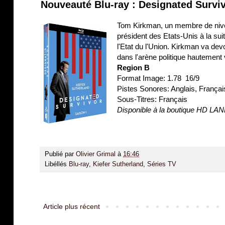
Nouveauté Blu-ray : Designated Survi
Tom Kirkman, un membre de nive
président des Etats-Unis à la sui
l'Etat du l'Union. Kirkman va dev
dans l'arène politique hautement v
Region B
Format Image: 1.78 16/9
Pistes Sonores: Anglais, Franç
Sous-Titres: Français
Disponible à la boutique HD LA
Publié par
Olivier Grimal
à
16:46
Libéllés
Blu-ray
,
Kiefer Sutherland
,
Séries TV
Article plus récent