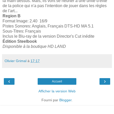
la main dessus. Mais, ils vont se heurter à une unité d'élite
de la police qui n'a pas l'intention de jouer dans les règles
de l'art...
Region B
Format Image: 2.40 16/9
Pistes Sonores: Anglais, Français DTS-HD MA 5.1
Sous-Titres: Français
Inclus le Blu-ray de la version Director's Cut inédite
Édition Steelbook
Disponible à la boutique HD LAND
Olivier Grimal
à
17:17
‹
›
Accueil
Afficher la version Web
Fourni par
Blogger
.