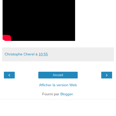
Christophe Cherel
à
10:55
‹
›
Accueil
Afficher la version Web
Fourni par
Blogger
.