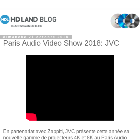
dimanche 21 octobre 2018
Paris Audio Video Show 2018: JVC
En partenariat avec Zappiti, JVC présente cette année sa
nouvelle gamme de projecteurs 4K et 8K au Paris Audio