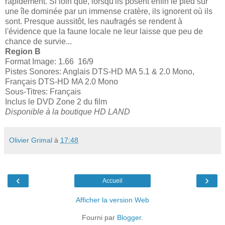
rapidement. Si loin que, lorsqu'ils posent enfin le pied sur
une île dominée par un immense cratère, ils ignorent où ils
sont. Presque aussitôt, les naufragés se rendent à
l'évidence que la faune locale ne leur laisse que peu de
chance de survie...
Region B
Format Image: 1.66 16/9
Pistes Sonores: Anglais DTS-HD MA 5.1 & 2.0 Mono,
Français DTS-HD MA 2.0 Mono
Sous-Titres: Français
Inclus le DVD Zone 2 du film
Disponible à la boutique HD LAND
Olivier Grimal
à
17:48
‹
›
Accueil
Afficher la version Web
Fourni par
Blogger
.