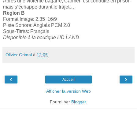
Après une violente bagarre, Carmen est conduite en prison
mais s’échappe durant le trajet…
Region B
Format Image: 2.35 16/9
Piste Sonore: Anglais PCM 2.0
Sous-Titres: Français
Disponible à la boutique HD LAND
Olivier Grimal
à
12:05
‹
›
Accueil
Afficher la version Web
Fourni par
Blogger
.