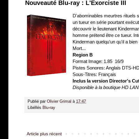
Nouveauté Blu-ray : L'Exorciste III
D'abominables meurtres rituels 
un tueur en série pourtant exécut
découvrir le lieutenant Kinderma
homme prétend être ce tueur. Inte
Kinderman quelqu'un qu'il a bien
Mort...
Region B
Format Image: 1.85 16/9
Pistes Sonores: Anglais DTS-H
Sous-Titres: Français
Inclus la version Director's C
Disponible à la boutique HD LA
Publié par
Olivier Grimal
à
17:47
Libéllés
Blu-ray
Article plus récent