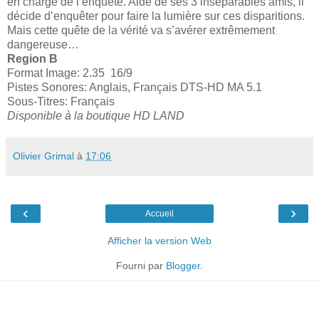
en charge de l’enquête. Aidé de ses 3 inséparables amis, il
décide d’enquêter pour faire la lumière sur ces disparitions.
Mais cette quête de la vérité va s’avérer extrêmement
dangereuse…
Region B
Format Image: 2.35 16/9
Pistes Sonores: Anglais, Français DTS-HD MA 5.1
Sous-Titres: Français
Disponible à la boutique HD LAND
Olivier Grimal
à
17:06
‹
›
Accueil
Afficher la version Web
Fourni par
Blogger
.