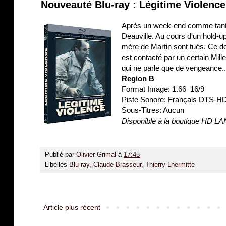
Nouveauté Blu-ray : Légitime Violence
Après un week-end comme tant d'
Deauville. Au cours d'un hold-up,
mère de Martin sont tués. Ce der
est contacté par un certain Mill
qui ne parle que de vengeance..
Region B
Format Image: 1.66 16/9
Piste Sonore: Français DTS-H
Sous-Titres: Aucun
Disponible à la boutique HD L
Publié par
Olivier Grimal
à
17:45
Libéllés
Blu-ray
,
Claude Brasseur
,
Thierry Lhermitte
Article plus récent