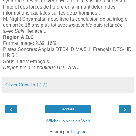
syndrome des os de verre Elijah Price suscite à nouveau
l’intérêt des forces de l’ordre en affirmant détenir des
informations capitales sur les deux hommes…
M. Night Shyamalan nous livre la conclusion de sa trilogie
démarrée 18 ans plus tôt avec
Incassable
puis relancée
avec
Split
. Tenace...
Region A,B,C
Format Image: 2.39 16/9
Pistes Sonores: Anglais DTS-HD MA 5.1, Français DTS-HD
HR 5.1
Sous-Titres: Français
Disponible à la boutique HD LAND
Olivier Grimal
à
17:27
‹
›
Accueil
Afficher la version Web
Fourni par
Blogger
.