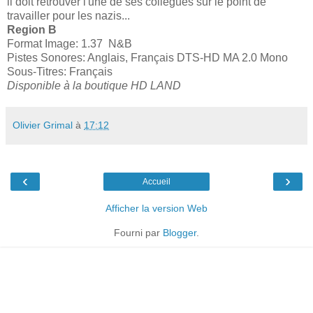
il doit retrouver l'une de ses collègues sur le point de
travailler pour les nazis...
Region B
Format Image: 1.37 N&B
Pistes Sonores: Anglais, Français DTS-HD MA 2.0 Mono
Sous-Titres: Français
Disponible à la boutique HD LAND
Olivier Grimal
à
17:12
‹
›
Accueil
Afficher la version Web
Fourni par
Blogger
.