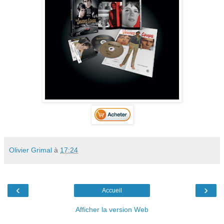
Olivier Grimal
à
17:24
‹
›
Accueil
Afficher la version Web