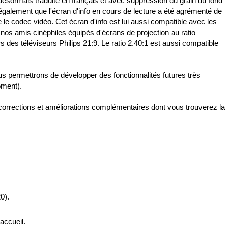
 désormais traduite en français et avec suppression du grain du fond
galement que l'écran d'info en cours de lecture a été agrémenté de
e le codec vidéo. Cet écran d'info est lui aussi compatible avec les
 nos amis cinéphiles équipés d'écrans de projection au ratio
 des téléviseurs Philips 21:9. Le ratio 2.40:1 est aussi compatible
s permettrons de développer des fonctionnalités futures très
oment).
 corrections et améliorations complémentaires dont vous trouverez la
0).
accueil.