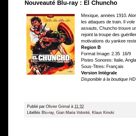
Nouveauté Blu-ray : El Chuncho
Mexique, années 1910. Alors
les attaques de train. Il vo
assauts, Chuncho trouve une
rejoint la troupe des guéril
motivations du yankee resten
Region B
Format Image: 2.35 16/9
Pistes Sonores: Italie, An
Sous-Titres: Français
Version Intégrale
Disponible à la boutique 
Publié par
Olivier Grimal
à
11:32
Libéllés
Blu-ray
,
Gian Maria Volonté
,
Klaus Kinski