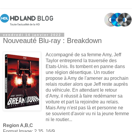
vendredi 14 janvier 2022
Nouveauté Blu-ray : Breakdown
Accompagné de sa femme Amy, Jeff
Taylor entreprend la traversée des
Etats-Unis. Ils tombent en panne dans
une région désertique. Un routier
propose à Amy de l'amener au prochain
relais routier alors que Jeff reste auprès
du véhicule. En attendant le retour
d'Amy, il réussit à faire redémarrer sa
voiture et part la rejoindre au relais.
Mais Amy n'est pas là et personne ne
se souvient d'avoir vu ni la jeune femme
ni le routier...
Region A,B,C
Format Image: 2.35 16/9