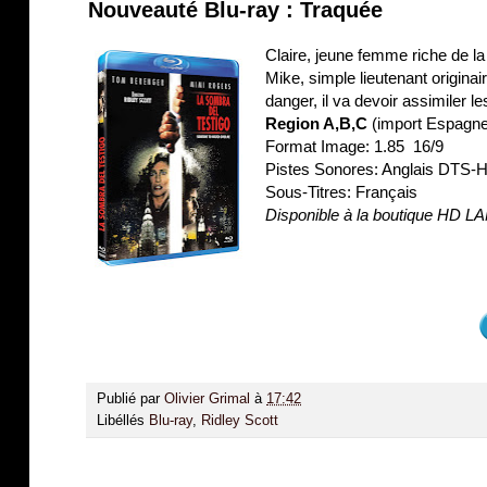
Nouveauté Blu-ray : Traquée
Claire, jeune femme riche de la
Mike, simple lieutenant origina
danger, il va devoir assimiler le
Region A,B,C
(import Espagn
Format Image: 1.85 16/9
Pistes Sonores: Anglais DTS-HD
Sous-Titres: Français
Disponible à la boutique HD L
Publié par
Olivier Grimal
à
17:42
Libéllés
Blu-ray
,
Ridley Scott