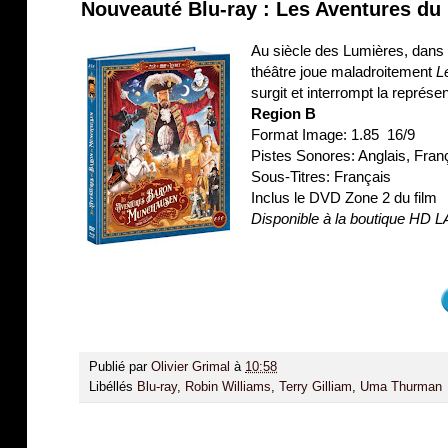
Nouveauté Blu-ray : Les Aventures d
Au siècle des Lumières, dans 
théâtre joue maladroitement
L
surgit et interrompt la représe
Region B
Format Image: 1.85 16/9
Pistes Sonores: Anglais, Fr
Sous-Titres: Français
Inclus le DVD Zone 2 du film
Disponible à la boutique HD 
Publié par
Olivier Grimal
à
10:58
Libéllés
Blu-ray
,
Robin Williams
,
Terry Gilliam
,
Uma Thurman