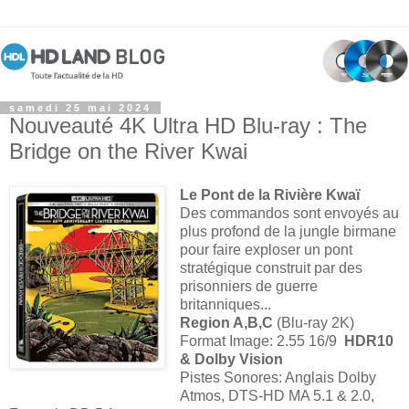
samedi 25 mai 2024
Nouveauté 4K Ultra HD Blu-ray : The
Bridge on the River Kwai
Le Pont de la Rivière Kwaï
Des commandos sont envoyés au
plus profond de la jungle birmane
pour faire exploser un pont
stratégique construit par des
prisonniers de guerre
britanniques...
Region A,B,C
(Blu-ray 2K)
Format Image: 2.55 16/9
HDR10
& Dolby Vision
Pistes Sonores: Anglais Dolby
Atmos, DTS-HD MA 5.1 & 2.0,