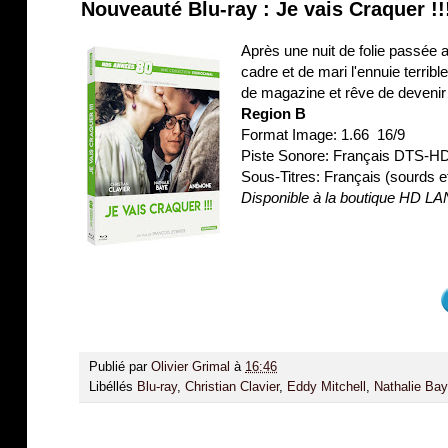
Nouveauté Blu-ray : Je vais Craquer !!
Après une nuit de folie passée 
cadre et de mari l'ennuie terribl
de magazine et rêve de devenir
Region B
Format Image: 1.66 16/9
Piste Sonore: Français DTS-H
Sous-Titres: Français (sourds 
Disponible à la boutique HD L
Publié par
Olivier Grimal
à
16:46
Libéllés
Blu-ray
,
Christian Clavier
,
Eddy Mitchell
,
Nathalie Ba