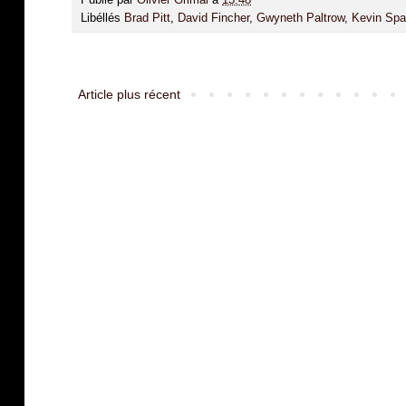
Publié par
Olivier Grimal
à
13:48
Libéllés
Brad Pitt
,
David Fincher
,
Gwyneth Paltrow
,
Kevin Spa
Article plus récent