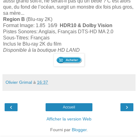
aussi grand soit-il, ne serait-il pas qu’un bébé ? C’est alors
que, du fond de l’océan, surgit un monstre dix fois plus gros,
sa mère...
Region B
(Blu-ray 2K)
Format Image: 1.85 16/9
HDR10 & Dolby Vision
Pistes Sonores: Anglais, Français DTS-HD MA 2.0
Sous-Titres: Français
Inclus le Blu-ray 2K du film
Disponible à la boutique HD LAND
Olivier Grimal
à
16:37
‹
›
Accueil
Afficher la version Web
Fourni par
Blogger
.