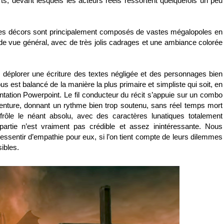
s, devant lesquels les acteurs réels ressortent quelquefois un peu
, les décors sont principalement composés de vastes mégalopoles en
 de vue général, avec de très jolis cadrages et une ambiance colorée
s déplorer une écriture des textes négligée et des personnages bien
 est balancé de la manière la plus primaire et simpliste qui soit, en
tation Powerpoint. Le fil conducteur du récit s’appuie sur un combo
'aventure, donnant un rythme bien trop soutenu, sans réel temps mort
ôle le néant absolu, avec des caractères lunatiques totalement
e partie n’est vraiment pas crédible et assez inintéressante. Nous
ressentir d’empathie pour eux, si l’on tient compte de leurs dilemmes
ibles.