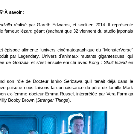
💡 À savoir :
dzilla
réalisé par Gareth Edwards, et sorti en 2014. Il représente
le fameux lézard géant (sachant que 32 viennent du studio japonais
cet épisode alimente l’univers cinématographique du “MonsterVerse”
roduit par Legendary. Univers d'animaux mutants gigantesques, qui
isée de
Godzilla
, et s’est ensuite enrichi avec
Kong : Skull Island
en
end son rôle de Docteur Ishiro Serizawa qu’il tenait déjà dans le
 neuve puisque nous faisons la connaissance du père de famille Mark
 son ex-femme docteur Emma Russel, interprétée par Vera Farmiga
 Milly Bobby Brown (
Stranger Things
).