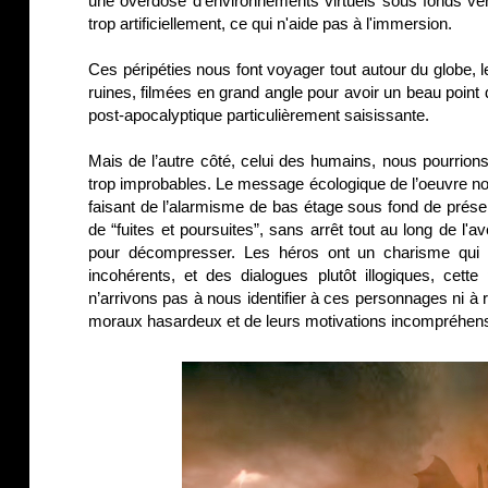
une overdose d’environnements virtuels sous fonds vert
trop artificiellement, ce qui n'aide pas à l'immersion.
Ces péripéties nous font voyager tout autour du globe
ruines, filmées en grand angle pour avoir un beau point
post-apocalyptique particulièrement saisissante.
Mais de l’autre côté, celui des humains, nous pourrion
trop improbables. Le message écologique de l’oeuvre nous
faisant de l’alarmisme de bas étage sous fond de présen
de “fuites et poursuites”, sans arrêt tout au long de l
pour décompresser. Les héros ont un charisme qui fr
incohérents, et des dialogues plutôt illogiques, cett
n’arrivons pas à nous identifier à ces personnages ni à 
moraux hasardeux et de leurs motivations incompréhens