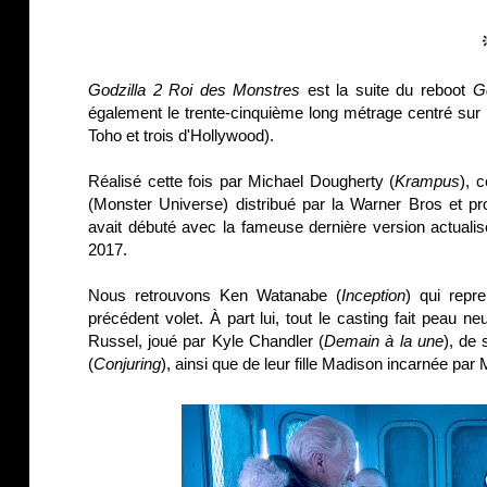
Godzilla 2 Roi des Monstres
est la suite du reboot
Go
également le trente-cinquième long métrage centré sur 
Toho et trois d'Hollywood).
Réalisé cette fois par Michael Dougherty (
Krampus
), 
(Monster Universe) distribué par la Warner Bros et p
avait débuté avec la fameuse dernière version actual
2017.
Nous retrouvons Ken Watanabe (
Inception
) qui repr
précédent volet. À part lui, tout le casting fait peau
Russel, joué par Kyle Chandler (
Demain à la une
), de
(
Conjuring
), ainsi que de leur fille Madison incarnée par