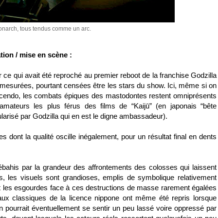
onarch, tous tendus comme un arc.
tion / mise en scène :
er ce qui avait été reproché au premier reboot de la franchise Godzilla
s démesurées, pourtant censées être les stars du show. Ici, même si on
crescendo, les combats épiques des mastodontes restent omniprésents
 amateurs les plus férus des films de “Kaijū” (en japonais “bête
larisé par Godzilla qui en est le digne ambassadeur).
es dont la qualité oscille inégalement, pour un résultat final en dents
ébahis par la grandeur des affrontements des colosses qui laissent
s, les visuels sont grandioses, emplis de symbolique relativement
 et les esgourdes face à ces destructions de masse rarement égalées
x classiques de la licence nippone ont même été repris lorsque
n pourrait éventuellement se sentir un peu lassé voire oppressé par