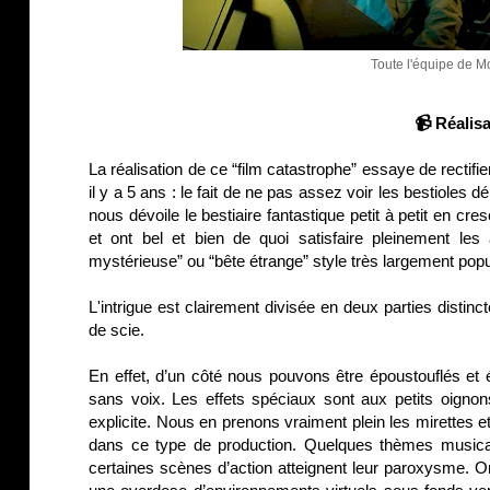
Toute l'équipe de M
📹 Réalisa
La réalisation de ce “film catastrophe” essaye de rectifi
il y a 5 ans : le fait de ne pas assez voir les bestiole
nous dévoile le bestiaire fantastique petit à petit en 
et ont bel et bien de quoi satisfaire pleinement les
mystérieuse” ou “bête étrange” style très largement popu
L'intrigue est clairement divisée en deux parties distinct
de scie.
En effet, d’un côté nous pouvons être époustouflés et 
sans voix. Les effets spéciaux sont aux petits oignon
explicite. Nous en prenons vraiment plein les mirettes
dans ce type de production. Quelques thèmes musicau
certaines scènes d’action atteignent leur paroxysme. O